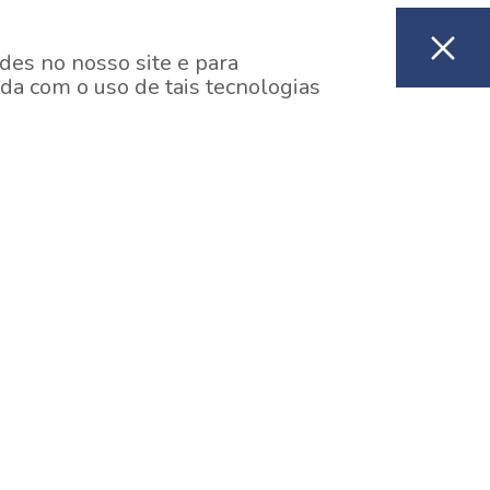
des no nosso site e para
da com o uso de tais tecnologias
EM CONSTRUÇÃO
ooklin, São Paulo
y One Estação Brooklin
7 minutos a pé da Estação Brooklin do Metrô.
aiba mais]