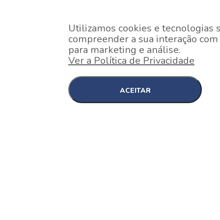
Utilizamos cookies e tecnologias 
compreender a sua interação com o
para marketing e análise.
Ver a Política de Privacidade
ACEITAR
EM CONSTRUÇÃO
Pinheiros , São Paulo
Nex One Faria Lima
A 2 minutos a pé da estação Faria Lima do Metrô 
minutos a pé do Shopping...
[saiba mais]