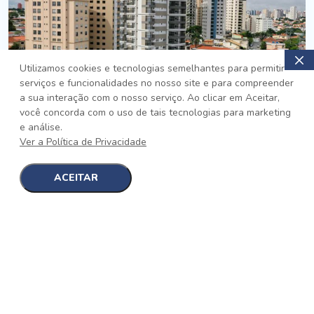
Utilizamos cookies e tecnologias semelhantes para permitir
serviços e funcionalidades no nosso site e para compreender
PRONTO
a sua interação com o nosso serviço. Ao clicar em Aceitar,
você concorda com o uso de tais tecnologias para marketing
Jardim da Saúde, São Paulo
e análise.
Auge Jardim da Saúde
Ver a Política de Privacidade
No auge da Flexibilidade
[saiba mais]
ACEITAR
1
1
detalhes