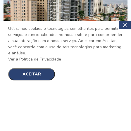
Utilizamos cookies e tecnologias semelhantes para permitir
serviços e funcionalidades no nosso site e para compreender
PRONTO
a sua interação com o nosso serviço. Ao clicar em Aceitar,
você concorda com o uso de tais tecnologias para marketing
Jardim da Saúde, São Paulo
e análise.
Auge Jardim da Saúde
Ver a Política de Privacidade
No auge da Flexibilidade
[saiba mais]
ACEITAR
1
1
detalhes