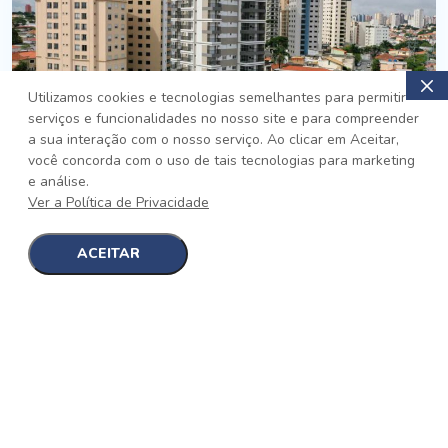
Utilizamos cookies e tecnologias semelhantes para permitir
serviços e funcionalidades no nosso site e para compreender
PRONTO
a sua interação com o nosso serviço. Ao clicar em Aceitar,
você concorda com o uso de tais tecnologias para marketing
Jardim da Saúde, São Paulo
e análise.
Auge Jardim da Saúde
Ver a Política de Privacidade
No auge da Flexibilidade
[saiba mais]
ACEITAR
1
1
detalhes