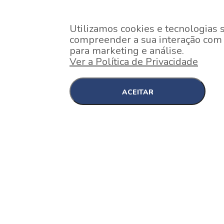
Utilizamos cookies e tecnologias 
compreender a sua interação com o
para marketing e análise.
Ver a Política de Privacidade
ACEITAR
EM CONSTRUÇÃO
Pinheiros , São Paulo
Nex One Faria Lima
A 2 minutos a pé da estação Faria Lima do Metrô 
minutos a pé do Shopping...
[saiba mais]