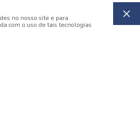
des no nosso site e para
da com o uso de tais tecnologias
EM CONSTRUÇÃO
ooklin, São Paulo
y One Estação Brooklin
7 minutos a pé da Estação Brooklin do Metrô.
aiba mais]