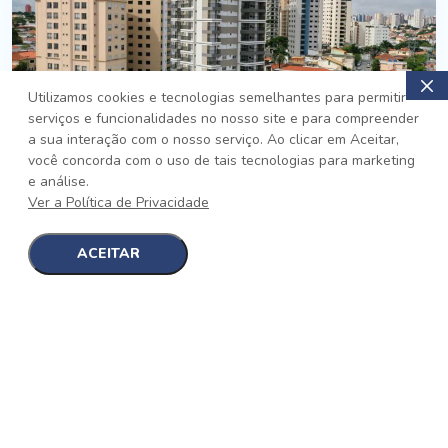
Utilizamos cookies e tecnologias semelhantes para permitir
serviços e funcionalidades no nosso site e para compreender
PRONTO
a sua interação com o nosso serviço. Ao clicar em Aceitar,
você concorda com o uso de tais tecnologias para marketing
Jardim da Saúde, São Paulo
e análise.
Auge Jardim da Saúde
Ver a Política de Privacidade
No auge da Flexibilidade
[saiba mais]
ACEITAR
1
1
detalhes