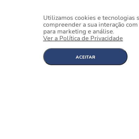
Utilizamos cookies e tecnologias 
compreender a sua interação com o
para marketing e análise.
Ver a Política de Privacidade
ACEITAR
EM CONSTRUÇÃO
Pinheiros , São Paulo
Nex One Faria Lima
A 2 minutos a pé da estação Faria Lima do Metrô 
minutos a pé do Shopping...
[saiba mais]