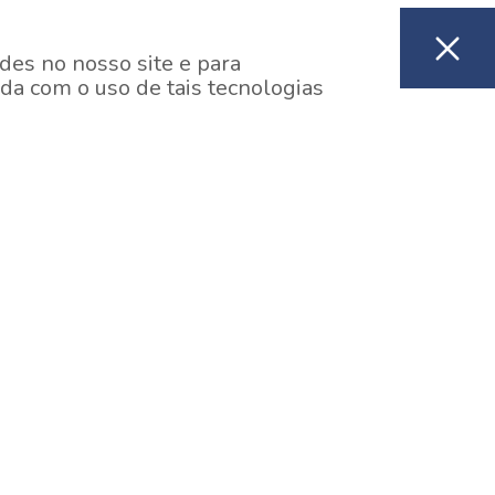
des no nosso site e para
da com o uso de tais tecnologias
EM CONSTRUÇÃO
ooklin, São Paulo
y One Estação Brooklin
7 minutos a pé da Estação Brooklin do Metrô.
aiba mais]