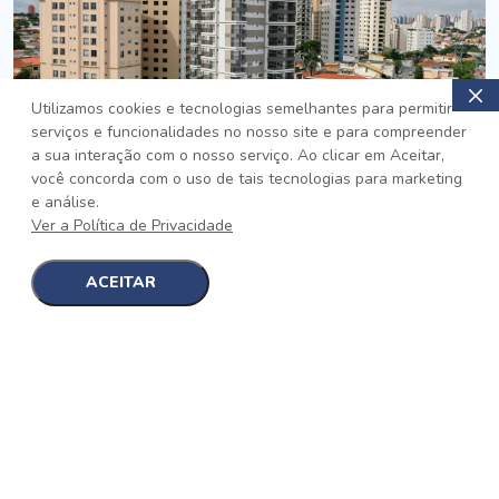
Utilizamos cookies e tecnologias semelhantes para permitir
serviços e funcionalidades no nosso site e para compreender
PRONTO
a sua interação com o nosso serviço. Ao clicar em Aceitar,
você concorda com o uso de tais tecnologias para marketing
Jardim da Saúde, São Paulo
e análise.
Auge Jardim da Saúde
Ver a Política de Privacidade
No auge da Flexibilidade
[saiba mais]
ACEITAR
1
1
detalhes