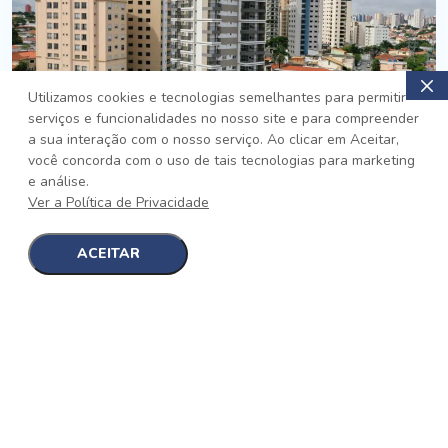
Utilizamos cookies e tecnologias semelhantes para permitir
serviços e funcionalidades no nosso site e para compreender
PRONTO
a sua interação com o nosso serviço. Ao clicar em Aceitar,
você concorda com o uso de tais tecnologias para marketing
Jardim da Saúde, São Paulo
e análise.
Auge Jardim da Saúde
Ver a Política de Privacidade
No auge da Flexibilidade
[saiba mais]
ACEITAR
1
1
detalhes