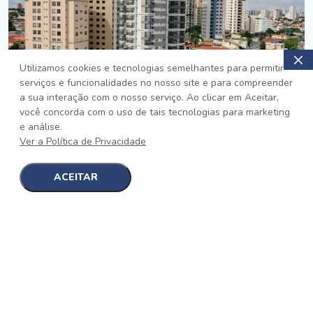
Utilizamos cookies e tecnologias semelhantes para permitir
serviços e funcionalidades no nosso site e para compreender
PRONTO
a sua interação com o nosso serviço. Ao clicar em Aceitar,
você concorda com o uso de tais tecnologias para marketing
Jardim da Saúde, São Paulo
e análise.
Auge Jardim da Saúde
Ver a Política de Privacidade
No auge da Flexibilidade
[saiba mais]
ACEITAR
1
1
detalhes