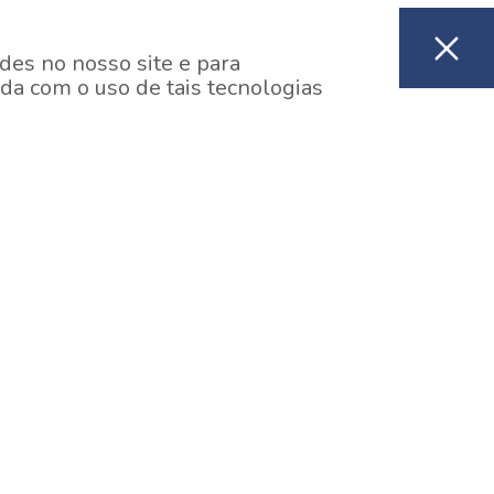
des no nosso site e para
da com o uso de tais tecnologias
EM CONSTRUÇÃO
ooklin, São Paulo
y One Estação Brooklin
7 minutos a pé da Estação Brooklin do Metrô.
aiba mais]