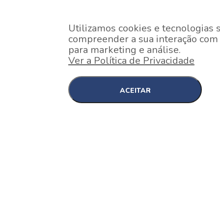
Utilizamos cookies e tecnologias 
compreender a sua interação com o
para marketing e análise.
Ver a Política de Privacidade
ACEITAR
EM CONSTRUÇÃO
Pinheiros , São Paulo
Nex One Faria Lima
A 2 minutos a pé da estação Faria Lima do Metrô 
minutos a pé do Shopping...
[saiba mais]