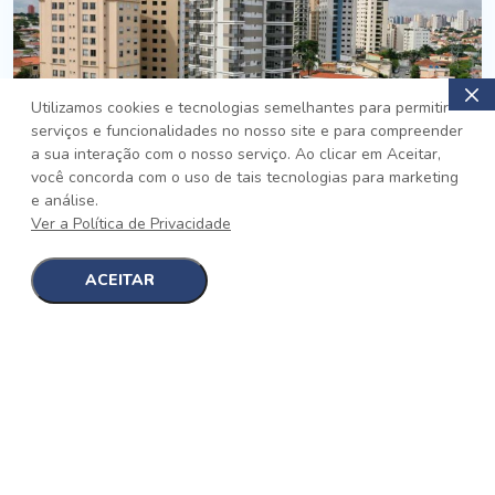
Utilizamos cookies e tecnologias semelhantes para permitir
serviços e funcionalidades no nosso site e para compreender
PRONTO
a sua interação com o nosso serviço. Ao clicar em Aceitar,
você concorda com o uso de tais tecnologias para marketing
Jardim da Saúde, São Paulo
e análise.
Auge Jardim da Saúde
Ver a Política de Privacidade
No auge da Flexibilidade
[saiba mais]
ACEITAR
1
1
detalhes