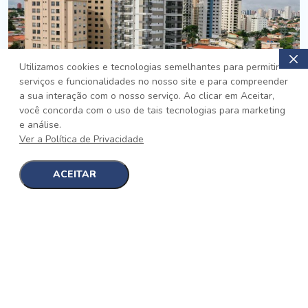
Utilizamos cookies e tecnologias semelhantes para permitir
serviços e funcionalidades no nosso site e para compreender
PRONTO
a sua interação com o nosso serviço. Ao clicar em Aceitar,
você concorda com o uso de tais tecnologias para marketing
Jardim da Saúde, São Paulo
e análise.
Auge Jardim da Saúde
Ver a Política de Privacidade
No auge da Flexibilidade
[saiba mais]
ACEITAR
1
1
detalhes