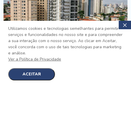
Utilizamos cookies e tecnologias semelhantes para permitir
serviços e funcionalidades no nosso site e para compreender
PRONTO
a sua interação com o nosso serviço. Ao clicar em Aceitar,
você concorda com o uso de tais tecnologias para marketing
Jardim da Saúde, São Paulo
e análise.
Auge Jardim da Saúde
Ver a Política de Privacidade
No auge da Flexibilidade
[saiba mais]
ACEITAR
1
1
detalhes