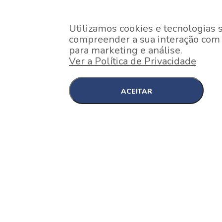
Utilizamos cookies e tecnologias 
compreender a sua interação com o
para marketing e análise.
Ver a Política de Privacidade
ACEITAR
EM CONSTRUÇÃO
Pinheiros , São Paulo
Nex One Faria Lima
A 2 minutos a pé da estação Faria Lima do Metrô 
minutos a pé do Shopping...
[saiba mais]