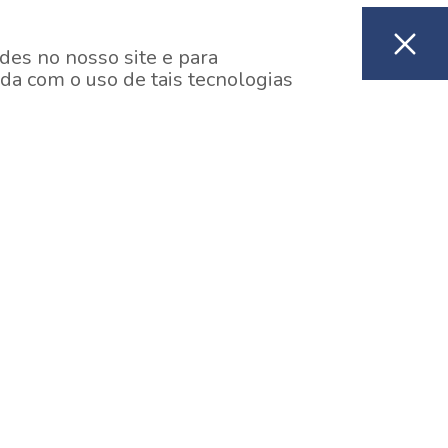
des no nosso site e para
da com o uso de tais tecnologias
EM CONSTRUÇÃO
ooklin, São Paulo
y One Estação Brooklin
7 minutos a pé da Estação Brooklin do Metrô.
aiba mais]