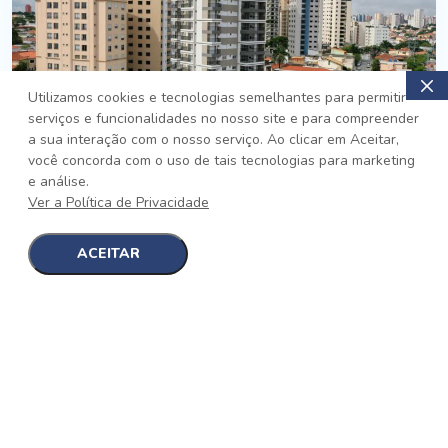
Utilizamos cookies e tecnologias semelhantes para permitir
serviços e funcionalidades no nosso site e para compreender
PRONTO
a sua interação com o nosso serviço. Ao clicar em Aceitar,
você concorda com o uso de tais tecnologias para marketing
Jardim da Saúde, São Paulo
e análise.
Auge Jardim da Saúde
Ver a Política de Privacidade
No auge da Flexibilidade
[saiba mais]
ACEITAR
1
1
detalhes