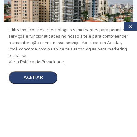
Utilizamos cookies e tecnologias semelhantes para permitir
serviços e funcionalidades no nosso site e para compreender
PRONTO
a sua interação com o nosso serviço. Ao clicar em Aceitar,
você concorda com o uso de tais tecnologias para marketing
Jardim da Saúde, São Paulo
e análise.
Auge Jardim da Saúde
Ver a Política de Privacidade
No auge da Flexibilidade
[saiba mais]
ACEITAR
1
1
detalhes