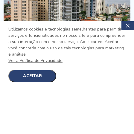
Utilizamos cookies e tecnologias semelhantes para permitir
serviços e funcionalidades no nosso site e para compreender
PRONTO
a sua interação com o nosso serviço. Ao clicar em Aceitar,
você concorda com o uso de tais tecnologias para marketing
Jardim da Saúde, São Paulo
e análise.
Auge Jardim da Saúde
Ver a Política de Privacidade
No auge da Flexibilidade
[saiba mais]
ACEITAR
1
1
detalhes