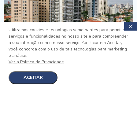
Utilizamos cookies e tecnologias semelhantes para permitir
serviços e funcionalidades no nosso site e para compreender
PRONTO
a sua interação com o nosso serviço. Ao clicar em Aceitar,
você concorda com o uso de tais tecnologias para marketing
Jardim da Saúde, São Paulo
e análise.
Auge Jardim da Saúde
Ver a Política de Privacidade
No auge da Flexibilidade
[saiba mais]
ACEITAR
1
1
detalhes