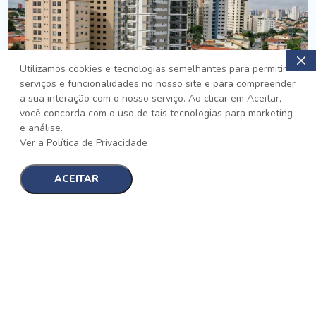
Utilizamos cookies e tecnologias semelhantes para permitir
serviços e funcionalidades no nosso site e para compreender
PRONTO
a sua interação com o nosso serviço. Ao clicar em Aceitar,
você concorda com o uso de tais tecnologias para marketing
Jardim da Saúde, São Paulo
e análise.
Auge Jardim da Saúde
Ver a Política de Privacidade
No auge da Flexibilidade
[saiba mais]
ACEITAR
1
1
detalhes