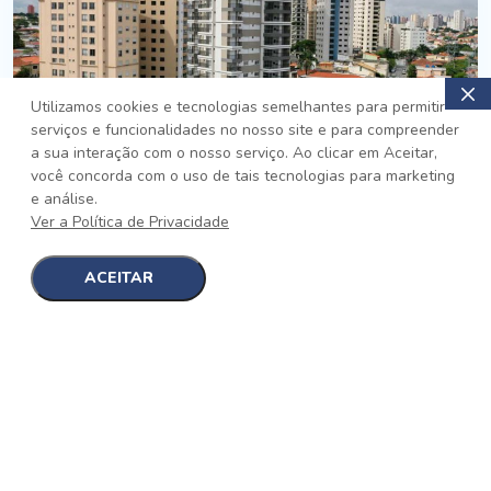
Utilizamos cookies e tecnologias semelhantes para permitir
serviços e funcionalidades no nosso site e para compreender
PRONTO
a sua interação com o nosso serviço. Ao clicar em Aceitar,
você concorda com o uso de tais tecnologias para marketing
Jardim da Saúde, São Paulo
e análise.
Auge Jardim da Saúde
Ver a Política de Privacidade
No auge da Flexibilidade
[saiba mais]
ACEITAR
1
1
detalhes