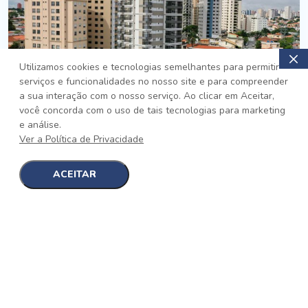
Utilizamos cookies e tecnologias semelhantes para permitir
serviços e funcionalidades no nosso site e para compreender
PRONTO
a sua interação com o nosso serviço. Ao clicar em Aceitar,
você concorda com o uso de tais tecnologias para marketing
Jardim da Saúde, São Paulo
e análise.
Auge Jardim da Saúde
Ver a Política de Privacidade
No auge da Flexibilidade
[saiba mais]
ACEITAR
1
1
detalhes