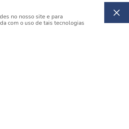
des no nosso site e para
da com o uso de tais tecnologias
EM CONSTRUÇÃO
ooklin, São Paulo
y One Estação Brooklin
7 minutos a pé da Estação Brooklin do Metrô.
aiba mais]