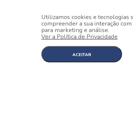
Utilizamos cookies e tecnologias 
compreender a sua interação com o
para marketing e análise.
Ver a Política de Privacidade
ACEITAR
EM CONSTRUÇÃO
Pinheiros , São Paulo
Nex One Faria Lima
A 2 minutos a pé da estação Faria Lima do Metrô 
minutos a pé do Shopping...
[saiba mais]