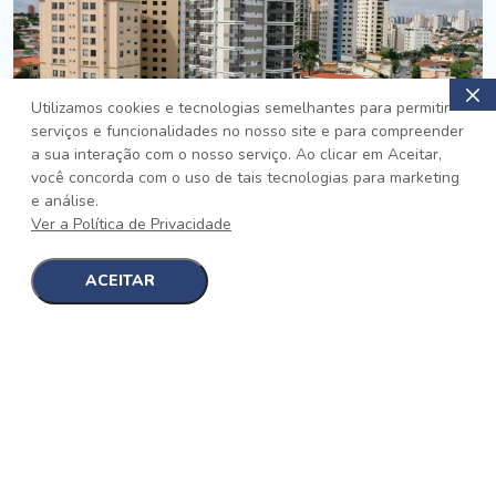
Utilizamos cookies e tecnologias semelhantes para permitir
serviços e funcionalidades no nosso site e para compreender
PRONTO
a sua interação com o nosso serviço. Ao clicar em Aceitar,
você concorda com o uso de tais tecnologias para marketing
Jardim da Saúde, São Paulo
e análise.
Auge Jardim da Saúde
Ver a Política de Privacidade
No auge da Flexibilidade
[saiba mais]
ACEITAR
1
1
detalhes