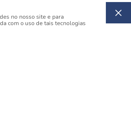
des no nosso site e para
da com o uso de tais tecnologias
EM CONSTRUÇÃO
ooklin, São Paulo
y One Estação Brooklin
7 minutos a pé da Estação Brooklin do Metrô.
aiba mais]