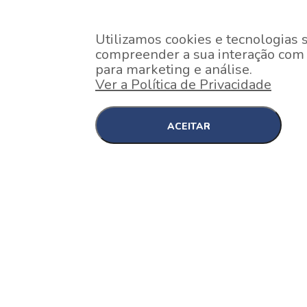
Utilizamos cookies e tecnologias 
compreender a sua interação com o
para marketing e análise.
Ver a Política de Privacidade
ACEITAR
EM CONSTRUÇÃO
Pinheiros , São Paulo
Nex One Faria Lima
A 2 minutos a pé da estação Faria Lima do Metrô 
minutos a pé do Shopping...
[saiba mais]