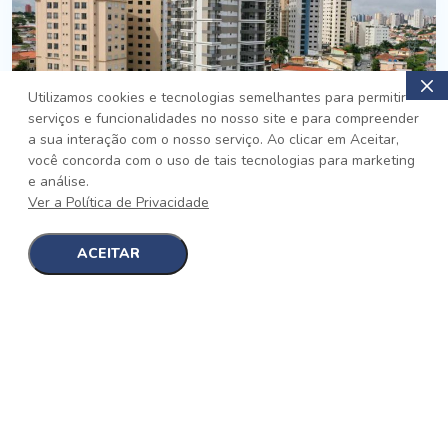
Utilizamos cookies e tecnologias semelhantes para permitir
serviços e funcionalidades no nosso site e para compreender
PRONTO
a sua interação com o nosso serviço. Ao clicar em Aceitar,
você concorda com o uso de tais tecnologias para marketing
Jardim da Saúde, São Paulo
e análise.
Auge Jardim da Saúde
Ver a Política de Privacidade
No auge da Flexibilidade
[saiba mais]
ACEITAR
1
1
detalhes