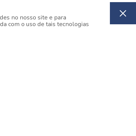
des no nosso site e para
da com o uso de tais tecnologias
EM CONSTRUÇÃO
ooklin, São Paulo
y One Estação Brooklin
7 minutos a pé da Estação Brooklin do Metrô.
aiba mais]