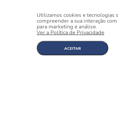
Utilizamos cookies e tecnologias 
compreender a sua interação com o
para marketing e análise.
Ver a Política de Privacidade
ACEITAR
EM CONSTRUÇÃO
Pinheiros , São Paulo
Nex One Faria Lima
A 2 minutos a pé da estação Faria Lima do Metrô 
minutos a pé do Shopping...
[saiba mais]