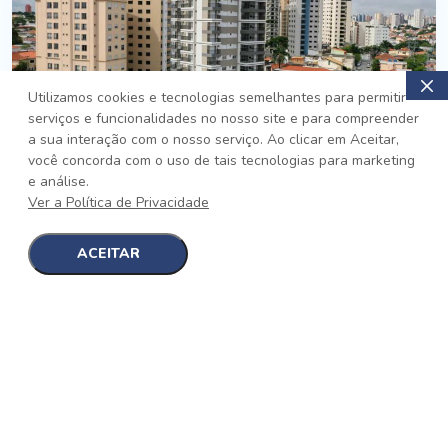
Utilizamos cookies e tecnologias semelhantes para permitir
serviços e funcionalidades no nosso site e para compreender
PRONTO
a sua interação com o nosso serviço. Ao clicar em Aceitar,
você concorda com o uso de tais tecnologias para marketing
Jardim da Saúde, São Paulo
e análise.
Auge Jardim da Saúde
Ver a Política de Privacidade
No auge da Flexibilidade
[saiba mais]
ACEITAR
1
1
detalhes