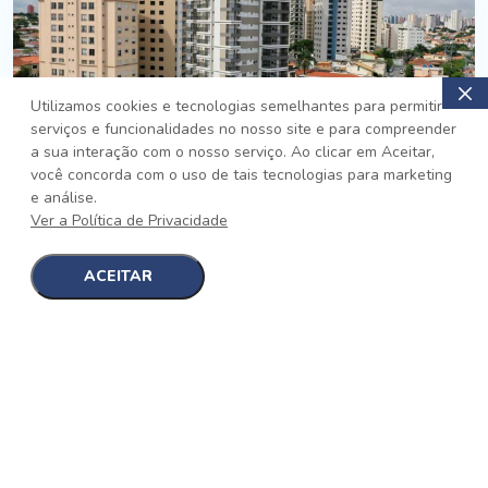
Utilizamos cookies e tecnologias semelhantes para permitir
serviços e funcionalidades no nosso site e para compreender
PRONTO
a sua interação com o nosso serviço. Ao clicar em Aceitar,
você concorda com o uso de tais tecnologias para marketing
Jardim da Saúde, São Paulo
e análise.
Auge Jardim da Saúde
Ver a Política de Privacidade
No auge da Flexibilidade
[saiba mais]
ACEITAR
1
1
detalhes