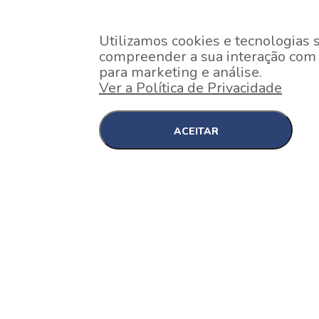
Utilizamos cookies e tecnologias 
compreender a sua interação com o
para marketing e análise.
Ver a Política de Privacidade
ACEITAR
EM CONSTRUÇÃO
Pinheiros , São Paulo
Nex One Faria Lima
A 2 minutos a pé da estação Faria Lima do Metrô 
minutos a pé do Shopping...
[saiba mais]