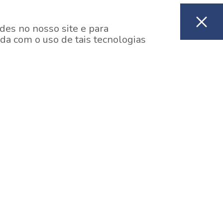
des no nosso site e para
da com o uso de tais tecnologias
EM CONSTRUÇÃO
ooklin, São Paulo
y One Estação Brooklin
7 minutos a pé da Estação Brooklin do Metrô.
aiba mais]