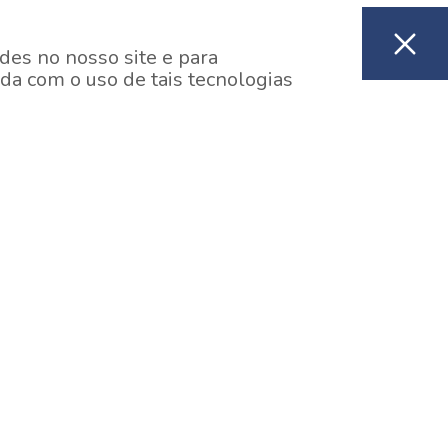
des no nosso site e para
da com o uso de tais tecnologias
EM CONSTRUÇÃO
ooklin, São Paulo
y One Estação Brooklin
7 minutos a pé da Estação Brooklin do Metrô.
aiba mais]