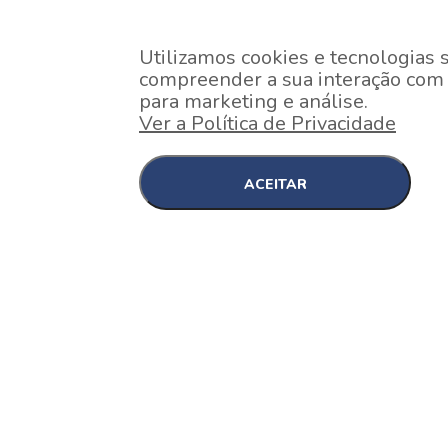
Utilizamos cookies e tecnologias 
compreender a sua interação com o
para marketing e análise.
Ver a Política de Privacidade
ACEITAR
EM CONSTRUÇÃO
Pinheiros , São Paulo
Nex One Faria Lima
A 2 minutos a pé da estação Faria Lima do Metrô 
minutos a pé do Shopping...
[saiba mais]