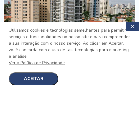
Utilizamos cookies e tecnologias semelhantes para permitir
serviços e funcionalidades no nosso site e para compreender
PRONTO
a sua interação com o nosso serviço. Ao clicar em Aceitar,
você concorda com o uso de tais tecnologias para marketing
Jardim da Saúde, São Paulo
e análise.
Auge Jardim da Saúde
Ver a Política de Privacidade
No auge da Flexibilidade
[saiba mais]
ACEITAR
1
1
detalhes