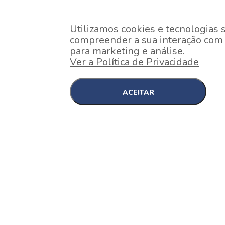
Utilizamos cookies e tecnologias 
compreender a sua interação com o
para marketing e análise.
Ver a Política de Privacidade
ACEITAR
EM CONSTRUÇÃO
Pinheiros , São Paulo
Nex One Faria Lima
A 2 minutos a pé da estação Faria Lima do Metrô 
minutos a pé do Shopping...
[saiba mais]