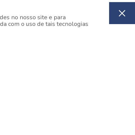
des no nosso site e para
da com o uso de tais tecnologias
EM CONSTRUÇÃO
ooklin, São Paulo
y One Estação Brooklin
7 minutos a pé da Estação Brooklin do Metrô.
aiba mais]