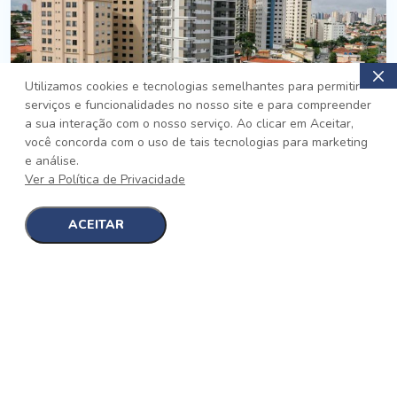
Utilizamos cookies e tecnologias semelhantes para permitir
serviços e funcionalidades no nosso site e para compreender
PRONTO
a sua interação com o nosso serviço. Ao clicar em Aceitar,
você concorda com o uso de tais tecnologias para marketing
Jardim da Saúde, São Paulo
e análise.
Auge Jardim da Saúde
Ver a Política de Privacidade
No auge da Flexibilidade
[saiba mais]
ACEITAR
1
1
detalhes