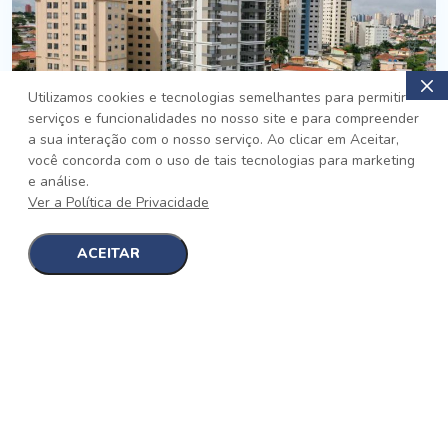
Utilizamos cookies e tecnologias semelhantes para permitir
serviços e funcionalidades no nosso site e para compreender
PRONTO
a sua interação com o nosso serviço. Ao clicar em Aceitar,
você concorda com o uso de tais tecnologias para marketing
Jardim da Saúde, São Paulo
e análise.
Auge Jardim da Saúde
Ver a Política de Privacidade
No auge da Flexibilidade
[saiba mais]
ACEITAR
1
1
detalhes