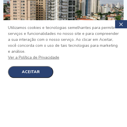
Utilizamos cookies e tecnologias semelhantes para permitir
serviços e funcionalidades no nosso site e para compreender
PRONTO
a sua interação com o nosso serviço. Ao clicar em Aceitar,
você concorda com o uso de tais tecnologias para marketing
Jardim da Saúde, São Paulo
e análise.
Auge Jardim da Saúde
Ver a Política de Privacidade
No auge da Flexibilidade
[saiba mais]
ACEITAR
1
1
detalhes