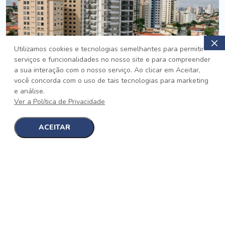
Utilizamos cookies e tecnologias semelhantes para permitir
serviços e funcionalidades no nosso site e para compreender
PRONTO
a sua interação com o nosso serviço. Ao clicar em Aceitar,
você concorda com o uso de tais tecnologias para marketing
Jardim da Saúde, São Paulo
e análise.
Auge Jardim da Saúde
Ver a Política de Privacidade
No auge da Flexibilidade
[saiba mais]
ACEITAR
1
1
detalhes