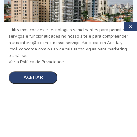
Utilizamos cookies e tecnologias semelhantes para permitir
serviços e funcionalidades no nosso site e para compreender
PRONTO
a sua interação com o nosso serviço. Ao clicar em Aceitar,
você concorda com o uso de tais tecnologias para marketing
Jardim da Saúde, São Paulo
e análise.
Auge Jardim da Saúde
Ver a Política de Privacidade
No auge da Flexibilidade
[saiba mais]
ACEITAR
1
1
detalhes