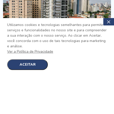
Utilizamos cookies e tecnologias semelhantes para permitir
serviços e funcionalidades no nosso site e para compreender
PRONTO
a sua interação com o nosso serviço. Ao clicar em Aceitar,
você concorda com o uso de tais tecnologias para marketing
Jardim da Saúde, São Paulo
e análise.
Auge Jardim da Saúde
Ver a Política de Privacidade
No auge da Flexibilidade
[saiba mais]
ACEITAR
1
1
detalhes