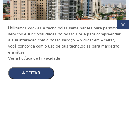
Utilizamos cookies e tecnologias semelhantes para permitir
serviços e funcionalidades no nosso site e para compreender
PRONTO
a sua interação com o nosso serviço. Ao clicar em Aceitar,
você concorda com o uso de tais tecnologias para marketing
Jardim da Saúde, São Paulo
e análise.
Auge Jardim da Saúde
Ver a Política de Privacidade
No auge da Flexibilidade
[saiba mais]
ACEITAR
1
1
detalhes