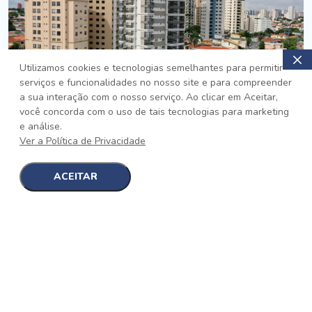
Utilizamos cookies e tecnologias semelhantes para permitir
serviços e funcionalidades no nosso site e para compreender
PRONTO
a sua interação com o nosso serviço. Ao clicar em Aceitar,
você concorda com o uso de tais tecnologias para marketing
Jardim da Saúde, São Paulo
e análise.
Auge Jardim da Saúde
Ver a Política de Privacidade
No auge da Flexibilidade
[saiba mais]
ACEITAR
1
1
detalhes