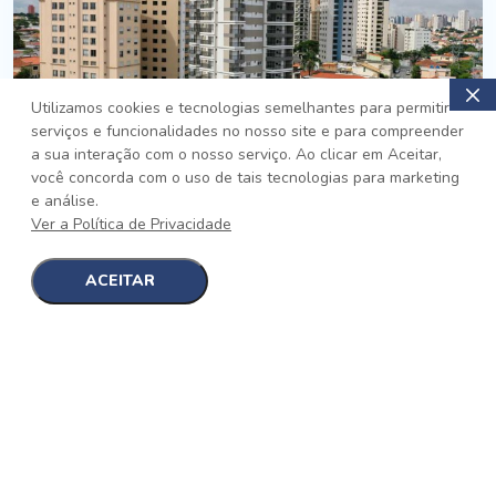
Utilizamos cookies e tecnologias semelhantes para permitir
serviços e funcionalidades no nosso site e para compreender
PRONTO
a sua interação com o nosso serviço. Ao clicar em Aceitar,
você concorda com o uso de tais tecnologias para marketing
Jardim da Saúde, São Paulo
e análise.
Auge Jardim da Saúde
Ver a Política de Privacidade
No auge da Flexibilidade
[saiba mais]
ACEITAR
1
1
detalhes