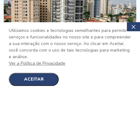
Utilizamos cookies e tecnologias semelhantes para permitir
serviços e funcionalidades no nosso site e para compreender
PRONTO
a sua interação com o nosso serviço. Ao clicar em Aceitar,
você concorda com o uso de tais tecnologias para marketing
Jardim da Saúde, São Paulo
e análise.
Auge Jardim da Saúde
Ver a Política de Privacidade
No auge da Flexibilidade
[saiba mais]
ACEITAR
1
1
detalhes