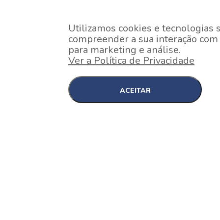
Utilizamos cookies e tecnologias 
compreender a sua interação com o
para marketing e análise.
Ver a Política de Privacidade
ACEITAR
EM CONSTRUÇÃO
Pinheiros , São Paulo
Nex One Faria Lima
A 2 minutos a pé da estação Faria Lima do Metrô 
minutos a pé do Shopping...
[saiba mais]