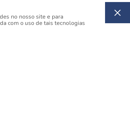
des no nosso site e para
da com o uso de tais tecnologias
EM CONSTRUÇÃO
ooklin, São Paulo
y One Estação Brooklin
7 minutos a pé da Estação Brooklin do Metrô.
aiba mais]