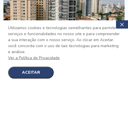
Utilizamos cookies e tecnologias semelhantes para permitir
serviços e funcionalidades no nosso site e para compreender
PRONTO
a sua interação com o nosso serviço. Ao clicar em Aceitar,
você concorda com o uso de tais tecnologias para marketing
Jardim da Saúde, São Paulo
e análise.
Auge Jardim da Saúde
Ver a Política de Privacidade
No auge da Flexibilidade
[saiba mais]
ACEITAR
1
1
detalhes