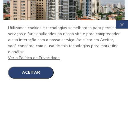
Utilizamos cookies e tecnologias semelhantes para permitir
serviços e funcionalidades no nosso site e para compreender
PRONTO
a sua interação com o nosso serviço. Ao clicar em Aceitar,
você concorda com o uso de tais tecnologias para marketing
Jardim da Saúde, São Paulo
e análise.
Auge Jardim da Saúde
Ver a Política de Privacidade
No auge da Flexibilidade
[saiba mais]
ACEITAR
1
1
detalhes