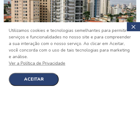
Utilizamos cookies e tecnologias semelhantes para permitir
serviços e funcionalidades no nosso site e para compreender
PRONTO
a sua interação com o nosso serviço. Ao clicar em Aceitar,
você concorda com o uso de tais tecnologias para marketing
Jardim da Saúde, São Paulo
e análise.
Auge Jardim da Saúde
Ver a Política de Privacidade
No auge da Flexibilidade
[saiba mais]
ACEITAR
1
1
detalhes