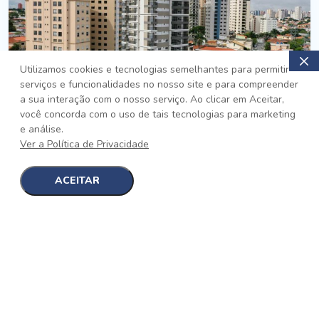
Utilizamos cookies e tecnologias semelhantes para permitir
serviços e funcionalidades no nosso site e para compreender
PRONTO
a sua interação com o nosso serviço. Ao clicar em Aceitar,
você concorda com o uso de tais tecnologias para marketing
Jardim da Saúde, São Paulo
e análise.
Auge Jardim da Saúde
Ver a Política de Privacidade
No auge da Flexibilidade
[saiba mais]
ACEITAR
1
1
detalhes