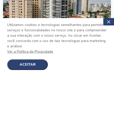
Utilizamos cookies e tecnologias semelhantes para permitir
serviços e funcionalidades no nosso site e para compreender
PRONTO
a sua interação com o nosso serviço. Ao clicar em Aceitar,
você concorda com o uso de tais tecnologias para marketing
Jardim da Saúde, São Paulo
e análise.
Auge Jardim da Saúde
Ver a Política de Privacidade
No auge da Flexibilidade
[saiba mais]
ACEITAR
1
1
detalhes