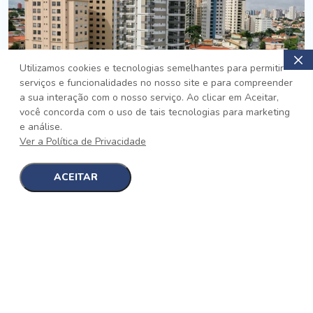
Utilizamos cookies e tecnologias semelhantes para permitir
serviços e funcionalidades no nosso site e para compreender
PRONTO
a sua interação com o nosso serviço. Ao clicar em Aceitar,
você concorda com o uso de tais tecnologias para marketing
Jardim da Saúde, São Paulo
e análise.
Auge Jardim da Saúde
Ver a Política de Privacidade
No auge da Flexibilidade
[saiba mais]
ACEITAR
1
1
detalhes