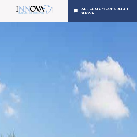
FALE COM UM CONSULTOR
INNOVA